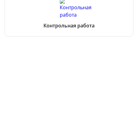
Контрольная работа
Все услуги
Остались вопросы?
Чтобы получить консультацию, оставьте заявку
здесь
или
позвоните нам
8-800-350-69-31
бесплатная линия по всей РФ
На связи 24/7